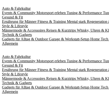
Auto & Fahrkultur
Events & Community
Motorsport erleben
Tuning & Performance
Tun
Gesund & Fit
Ernährung für Männer
Fitness & Training
Mental stark
Regeneration 
Style & Lifestyle
Männermode & Accessoires
Reisen & Kurztrips
Whisky, Uhren & Kl
Technik & Gadgets
Gadgets für Alltag & Outdoor
Garage & Werkstatt-Setup
Home Tech 
Allgemein
Auto & Fahrkultur
Events & Community
Motorsport erleben
Tuning & Performance
Tun
Gesund & Fit
Ernährung für Männer
Fitness & Training
Mental stark
Regeneration 
Style & Lifestyle
Männermode & Accessoires
Reisen & Kurztrips
Whisky, Uhren & Kl
Technik & Gadgets
Gadgets für Alltag & Outdoor
Garage & Werkstatt-Setup
Home Tech 
Allgemein
Fitness Training bringt neue En