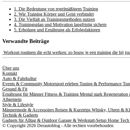
1. Die Bedeutung von regelmäßigem Training
2. Wie Training Körper und Geist verbindet
3. Die Vielfalt an Trainingsmethoden nutzen
4. Trainingsplan und Motivation langfristig sichern
5. Erholung und Ernährung als Erfolgsfaktoren
Verwandte Beiträge
Workout routinen die echt werken: zo bouw je een training die bij jo
Über uns
Kontakt
Auto & Fahrkultur
Events & Community
Motorsport erleben
Tuning & Performance
Tun
Gesund & Fit
Ernährung für Männer
Fitness & Training
Mental stark
Regeneration 
Allgemein
Style & Lifestyle
Männermode & Accessoires
Reisen & Kurztrips
Whisky, Uhren & Kl
Technik & Gadgets
Gadgets für Alltag & Outdoor
Garage & Werkstatt-Setup
Home Tech 
© Copyright 2026 Derautoblog - Alle rechten voorbehouden