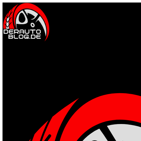
Auto & Fahrkultur
Events & Community
Motorsport erleben
Tuning & Performanc
Gesund & Fit
Ernährung für Männer
Fitness & Training
Mental stark
Regenerat
Style & Lifestyle
Männermode & Accessoires
Reisen & Kurztrips
Whisky, Uhren 
Technik & Gadgets
Gadgets für Alltag & Outdoor
Garage & Werkstatt-Setup
Home
Allgemein