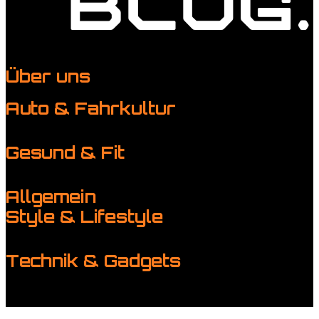
Über uns
Kontakt
Auto & Fahrkultur
Events & Community
Motorsport erleben
Tuning &
Performance
Tuning & Straße, Gelände & Abenteuer
Gesund & Fit
Ernährung für Männer
Fitness & Training
Mental stark
Regeneration & Schlaf
Allgemein
Style & Lifestyle
Männermode & Accessoires
Reisen & Kurztrips
Whisky, Uhren
& Klassiker
Wohnideen
Technik & Gadgets
Gadgets für Alltag & Outdoor
Garage & Werkstatt-Setup
Home Tech & smarte Helfer
Wearables & Fitness-Gear
© Copyright 2026 Derautoblog - Alle rechten voorbehouden