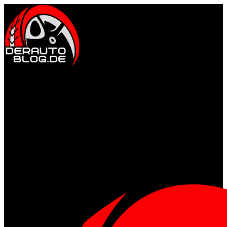
Auto & Fahrkultur
Events & Community
Motorsport erleben
Tuning &
Performance
Tuning & Straße, Gelände & Abenteuer
Gesund & Fit
Ernährung für Männer
Fitness & Training
Mental stark
Regeneration & Schlaf
Style & Lifestyle
Männermode & Accessoires
Reisen & Kurztrips
Whisky, Uhren
& Klassiker
Wohnideen
Technik & Gadgets
Gadgets für Alltag & Outdoor
Garage & Werkstatt-Setup
Home Tech & smarte Helfer
Wearables & Fitness-Gear
Allgemein