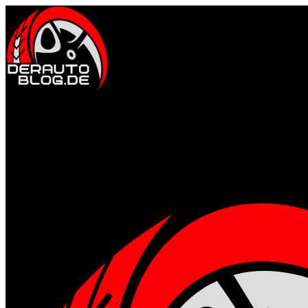
Auto & Fahrkultur
Events & Community
Motorsport erleben
Tuning & Performanc
Gesund & Fit
Ernährung für Männer
Fitness & Training
Mental stark
Regenerat
Style & Lifestyle
Männermode & Accessoires
Reisen & Kurztrips
Whisky, Uhren 
Technik & Gadgets
Gadgets für Alltag & Outdoor
Garage & Werkstatt-Setup
Home
Allgemein