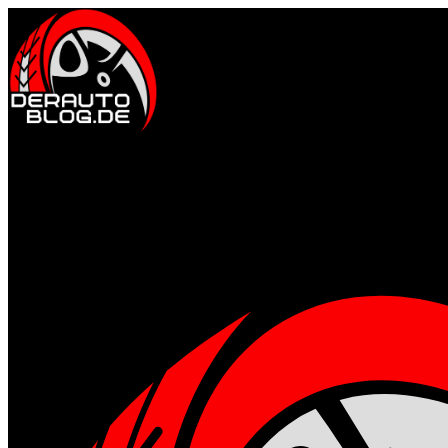
Auto & Fahrkultur
Events & Community
Motorsport erleben
Tuning & Performanc
Gesund & Fit
Ernährung für Männer
Fitness & Training
Mental stark
Regenerat
Style & Lifestyle
Männermode & Accessoires
Reisen & Kurztrips
Whisky, Uhren 
Technik & Gadgets
Gadgets für Alltag & Outdoor
Garage & Werkstatt-Setup
Home
Allgemein