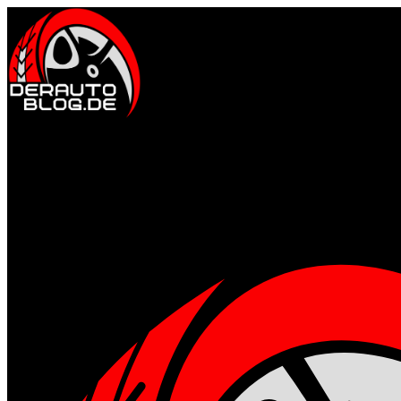
Auto & Fahrkultur
Events & Community
Motorsport erleben
Tuning & Performanc
Gesund & Fit
Ernährung für Männer
Fitness & Training
Mental stark
Regenerat
Style & Lifestyle
Männermode & Accessoires
Reisen & Kurztrips
Whisky, Uhren 
Technik & Gadgets
Gadgets für Alltag & Outdoor
Garage & Werkstatt-Setup
Home
Allgemein