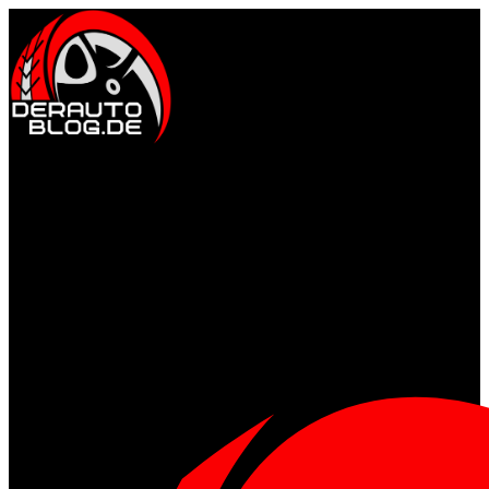
Auto & Fahrkultur
Events & Community
Motorsport erleben
Tuning &
Performance
Tuning & Straße, Gelände & Abenteuer
Gesund & Fit
Ernährung für Männer
Fitness & Training
Mental stark
Regeneration & Schlaf
Style & Lifestyle
Männermode & Accessoires
Reisen & Kurztrips
Whisky, Uhren
& Klassiker
Wohnideen
Technik & Gadgets
Gadgets für Alltag & Outdoor
Garage & Werkstatt-Setup
Home Tech & smarte Helfer
Wearables & Fitness-Gear
Allgemein