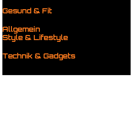
Performance
Tuning & Straße, Gelände & Abenteuer
Gesund & Fit
Ernährung für Männer
Fitness & Training
Mental stark
Regeneration & Schlaf
Allgemein
Style & Lifestyle
Männermode & Accessoires
Reisen & Kurztrips
Whisky, Uhren
& Klassiker
Wohnideen
Technik & Gadgets
Gadgets für Alltag & Outdoor
Garage & Werkstatt-Setup
Home Tech & smarte Helfer
Wearables & Fitness-Gear
© Copyright 2026 Derautoblog - Alle rechten voorbehouden