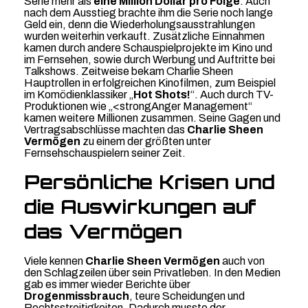
Serie mehr als
eine Million Dollar pro Folge
. Auch
nach dem Ausstieg brachte ihm die Serie noch lange
Geld ein, denn die Wiederholungsausstrahlungen
wurden weiterhin verkauft. Zusätzliche Einnahmen
kamen durch andere Schauspielprojekte im Kino und
im Fernsehen, sowie durch Werbung und Auftritte bei
Talkshows. Zeitweise bekam Charlie Sheen
Hauptrollen in erfolgreichen Kinofilmen, zum Beispiel
im Komödienklassiker „
Hot Shots!
“. Auch durch TV-
Produktionen wie „<strongAnger Management“
kamen weitere Millionen zusammen. Seine Gagen und
Vertragsabschlüsse machten das
Charlie Sheen
Vermögen
zu einem der größten unter
Fernsehschauspielern seiner Zeit.
Persönliche Krisen und
die Auswirkungen auf
das Vermögen
Viele kennen
Charlie Sheen Vermögen
auch von
den Schlagzeilen über sein Privatleben. In den Medien
gab es immer wieder Berichte über
Drogenmissbrauch
, teure Scheidungen und
Rechtsstreitigkeiten. Dadurch musste der