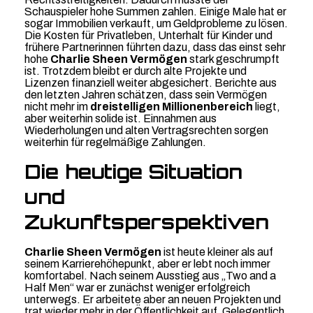
Schauspieler hohe Summen zahlen. Einige Male hat er
sogar Immobilien verkauft, um Geldprobleme zu lösen.
Die Kosten für Privatleben, Unterhalt für Kinder und
frühere Partnerinnen führten dazu, dass das einst sehr
hohe
Charlie Sheen Vermögen
stark geschrumpft
ist. Trotzdem bleibt er durch alte Projekte und
Lizenzen finanziell weiter abgesichert. Berichte aus
den letzten Jahren schätzen, dass sein Vermögen
nicht mehr im
dreistelligen Millionenbereich
liegt,
aber weiterhin solide ist. Einnahmen aus
Wiederholungen und alten Vertragsrechten sorgen
weiterhin für regelmäßige Zahlungen.
Die heutige Situation
und
Zukunftsperspektiven
Charlie Sheen Vermögen
ist heute kleiner als auf
seinem Karrierehöhepunkt, aber er lebt noch immer
komfortabel. Nach seinem Ausstieg aus „Two and a
Half Men“ war er zunächst weniger erfolgreich
unterwegs. Er arbeitete aber an neuen Projekten und
trat wieder mehr in der Öffentlichkeit auf. Gelegentlich